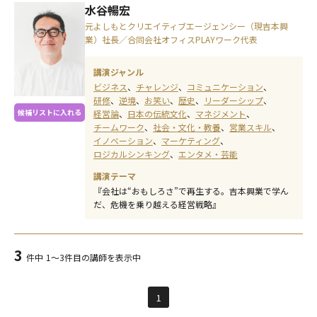
水谷暢宏
元よしもとクリエイティブエージェンシー（現吉本興
業）社長／合同会社オフィスPLAYワーク代表
講演ジャンル
ビジネス
チャレンジ
コミュニケーション
研修
逆境
お笑い
歴史
リーダーシップ
候補リストに入れる
経営論
日本の伝統文化
マネジメント
チームワーク
社会・文化・教養
営業スキル
イノベーション
マーケティング
ロジカルシンキング
エンタメ・芸能
講演テーマ
『会社は“おもしろさ”で再生する。吉本興業で学ん
だ、危機を乗り越える経営戦略』
3
件中
1～3件目の講師を表示中
1