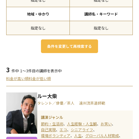
地域・ゆかり
講師名・キーワード
指定なし
指定なし
条件を変更して再検索する
3
件中
1～3件目の講師を表示中
料金が高い順
料金が低い順
ルー大柴
タレント／俳優／茶人 遠州流茶道師範
講演ジャンル
節約・生活術
人生経験・人生観
お笑い
自己実現
エコ
シニアライフ
環境ボランティア
人生
グローバル人材育成