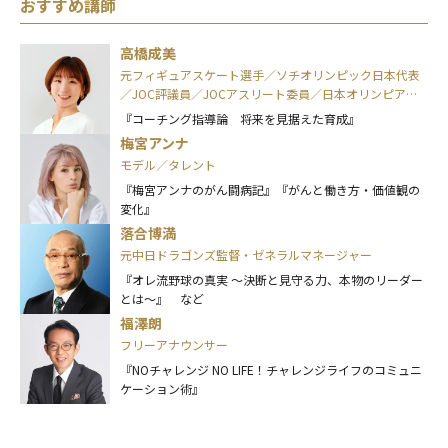
おすすめ講師
高橋成美
元フィギュアスケート選手／ソチオリンピック日本代表
／JOC評議員／JOCアスリート委員／日本オリンピアン
ズ協会(OAJ)理事
『コーチング指導論 将来を見据えた育成』
梅宮アンナ
モデル／タレント
『梅宮アンナのがん闘病記』『がんと働き方・価値観の
変化』
落合博満
元中日ドラゴンズ監督・ゼネラルマネージャー
『オレ流野球の真実 ～決断と見守る力、本物のリーダー
とは～』 など
福澤朗
フリーアナウンサー
『NOチャレンジ NO LIFE！チャレンジライフのコミュニ
ケーション術』