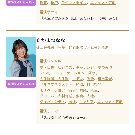
候補リストに入れる
教育
環境
ライフスタイル
エンタメ・芸能
講演テーマ
『人生マウンテン（山）ありバレー（谷）あり』
たかまつなな
株式会社笑下村塾 代表取締役／社会起業家
講演ジャンル
夢・目標
ビジネス
チャレンジ
夢の実現
SDGs
コミュニケーション
研修
人生経験・人生観
お笑い
政治
自己実現
候補リストに入れる
セルフマネジメント
経済
自己啓発
モチベーション
青少年育成
人生
グローバル人材育成
教育
人権
ダイバーシティ
福祉
キャリア
エンタメ・芸能
講演テーマ
『笑える！政治教育ショー』