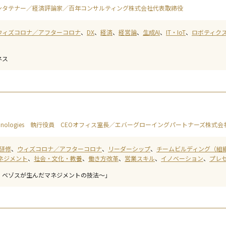
ンタテナー／経済評論家／百年コンサルティング株式会社代表取締役
ウィズコロナ／アフターコロナ
DX
経済
経営論
生成AI
IT・IoT
ロボティク
ネス
hnologies 執行役員 CEOオフィス室長／エバーグローイングパートナーズ株式
研修
ウィズコロナ／アフターコロナ
リーダーシップ
チームビルディング（組
ネジメント
社会・文化・教養
働き方改革
営業スキル
イノベーション
プレ
・ベゾスが生んだマネジメントの技法〜」