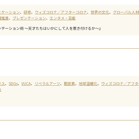
ニケーション
研修
ウィズコロナ／アフターコロナ
世界の文化
グローバル人材
躍推進
プレゼンテーション
エンタメ・芸能
ンテーション術 ～天才たちはいかにして人を惹き付けるか～』
ネス
SDGs
VUCA
リベラルアーツ
脱炭素
地球温暖化
ウィズコロナ／アフタ
会