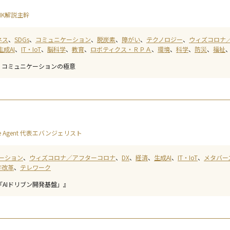
HK解説主幹
ネス
SDGs
コミュニケーション
脱炭素
障がい
テクノロジー
ウィズコロナ
生成AI
IT・IoT
脳科学
教育
ロボティクス・ＲＰＡ
環境
科学
防災
福祉
：コミュニケーションの極意
e Agent 代表エバンジェリスト
ーション
ウィズコロナ／アフターコロナ
DX
経済
生成AI
IT・IoT
メタバー
方改革
テレワーク
「AIドリブン開発基盤」』