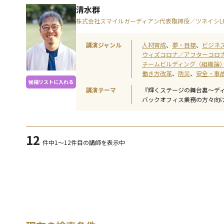
清水群
株式会社スマイルガーディアン代表取締役／ツネイシL
講演ジャンル
人材育成
夢・目標
ビジネ
ウィズコロナ／アフターコロ
チームビルディング（組織論
働き方改革
防災
安全・事
候補リストに入れる
講演テーマ
『輝くステージの舞台裏～デ
バックオフィス業務の方々向
12
件中
1～12件目の講師を表示中