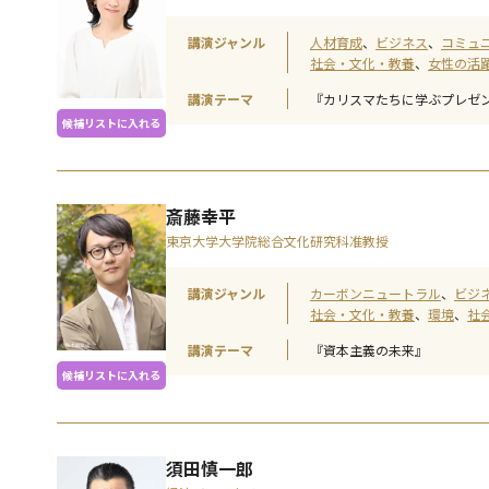
講演ジャンル
人材育成
ビジネス
コミュ
社会・文化・教養
女性の活
講演テーマ
『カリスマたちに学ぶプレゼ
候補リストに入れる
斎藤幸平
東京大学大学院総合文化研究科准教授
講演ジャンル
カーボンニュートラル
ビジ
社会・文化・教養
環境
社
講演テーマ
『資本主義の未来』
候補リストに入れる
須田慎一郎