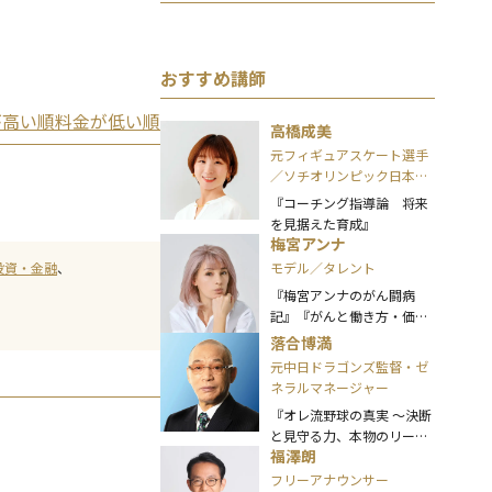
おすすめ講師
が高い順
料金が低い順
高橋成美
元フィギュアスケート選手
／ソチオリンピック日本代
表／JOC評議員／JOCアス
『コーチング指導論 将来
リート委員／日本オリンピ
を見据えた育成』
アンズ協会(OAJ)理事
梅宮アンナ
モデル／タレント
投資・金融
『梅宮アンナのがん闘病
記』『がんと働き方・価値
観の変化』
落合博満
元中日ドラゴンズ監督・ゼ
ネラルマネージャー
『オレ流野球の真実 ～決断
と見守る力、本物のリーダ
福澤朗
ーとは～』 など
フリーアナウンサー