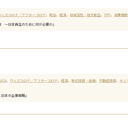
ウィズコロナ／アフターコロナ
政治
経済
地域活性・地方創生
TPP
消費増税
済 ～日本再生のために何が必要か』
UCA
ウィズコロナ／アフターコロナ
経済
株式投資・金融
不動産投資
ホンマ
と日本の企業戦略』