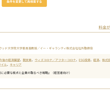
条件を変更して再検索する
料金
ウッド大学院大学客員准教授／イー・ギャランティ株式会社社外取締役
今後の経済展望
脱炭素
ウィズコロナ／アフターコロナ
ESG投資
経済
株式
タイル
キャリア
者に必要な視点と企業の取るべき戦略』（経営者向け）