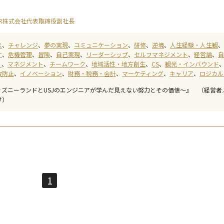
R株式会社代表取締役副社長
ス
チャレンジ
夢の実現
コミュニケーション
研修
逆境
人生経験・人生観
ナ
危機管理
冒険
自己実現
リーダーシップ
セルフマネジメント
経営論
自
）
マネジメント
チームワーク
地域活性・地方創生
CS
観光・インバウンド
故防止
イノベーション
財務・税務・会計
マーケティング
キャリア
ロジカル
ィズニーランドとUSJのエンジニアが学んだ見えない努力とその価値～』 （経営者
け）
1