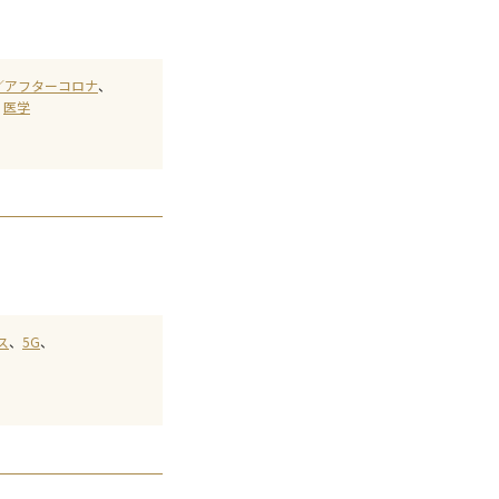
／アフターコロナ
医学
ス
5G