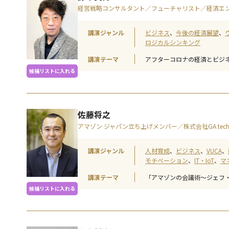
経営戦略コンサルタント／フューチャリスト／経済エ
講演ジャンル
ビジネス
今後の経済展望
ロジカルシンキング
講演テーマ
アフターコロナの経済とビジ
候補リストに入れる
佐藤将之
アマゾン ジャパン立ち上げメンバー／株式会社GA tec
講演ジャンル
人材育成
ビジネス
VUCA
モチベーション
IT・IoT
マ
講演テーマ
「アマゾンの会議術〜ジェフ
候補リストに入れる