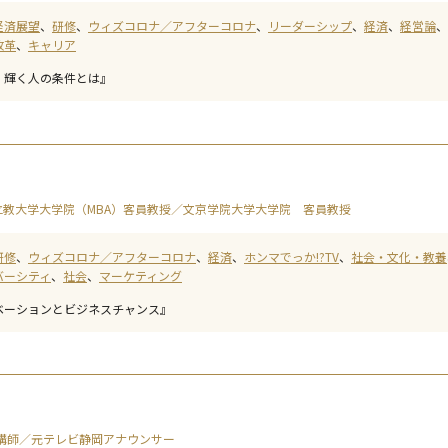
経済展望
研修
ウィズコロナ／アフターコロナ
リーダーシップ
経済
経営論
改革
キャリア
・輝く人の条件とは』
教大学大学院（MBA）客員教授／文京学院大学大学院 客員教授
研修
ウィズコロナ／アフターコロナ
経済
ホンマでっか!?TV
社会・文化・教養
バーシティ
社会
マーケティング
ベーションとビジネスチャンス』
講師／元テレビ静岡アナウンサー