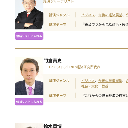
経済ジャーナリスト
講演ジャンル
ビジネス
今後の経済展望
講演テーマ
『舞台ウラから見た政治・経
候補リストに入れる
門倉貴史
エコノミスト／BRICs経済研究所代表
講演ジャンル
ビジネス
今後の経済展望
V
社会・文化・教養
講演テーマ
『これからの世界経済の行方
候補リストに入れる
鈴木貴博