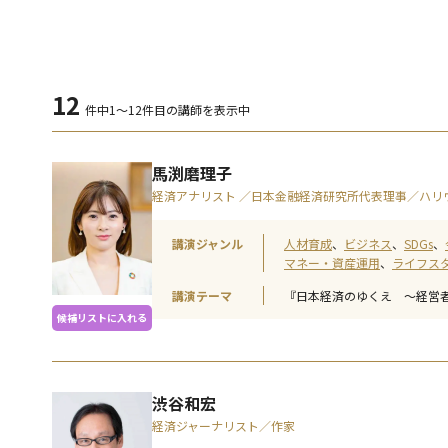
12
件中
1～12件目の講師を表示中
馬渕磨理子
経済アナリスト ／日本金融経済研究所代表理事／ハリ
講演ジャンル
人材育成
ビジネス
SDGs
マネー・資産運用
ライフス
講演テーマ
『日本経済のゆくえ 〜経営
候補リストに入れる
渋谷和宏
経済ジャーナリスト／作家