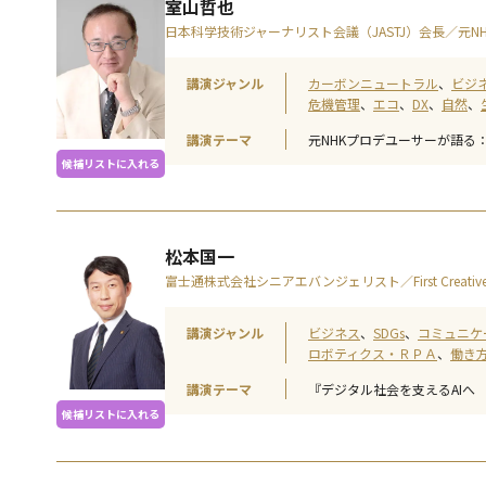
室山哲也
日本科学技術ジャーナリスト会議（JASTJ）会長／元N
講演ジャンル
カーボンニュートラル
ビジ
危機管理
エコ
DX
自然
講演テーマ
元NHKプロデユーサーが語る
候補リストに入れる
松本国一
富士通株式会社シニアエバンジェリスト／First Creativ
講演ジャンル
ビジネス
SDGs
コミュニケ
ロボティクス・ＲＰＡ
働き
講演テーマ
『デジタル社会を支えるAIへ 
候補リストに入れる