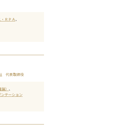
ス・ＲＰＡ
会社 代表取締役
織論）
ゼンテーション