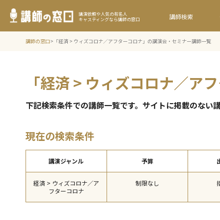
講演依頼や人気の有名人
講師検索
キャスティングなら講師の窓口
講師の窓口
>
「経済 > ウィズコロナ／アフターコロナ」の講演会・セミナー講師一覧
「経済 > ウィズコロナ／
下記検索条件での講師⼀覧です。サイトに掲載のない
現在の検索条件
講演ジャンル
予算
経済 > ウィズコロナ／ア
制限なし
フターコロナ