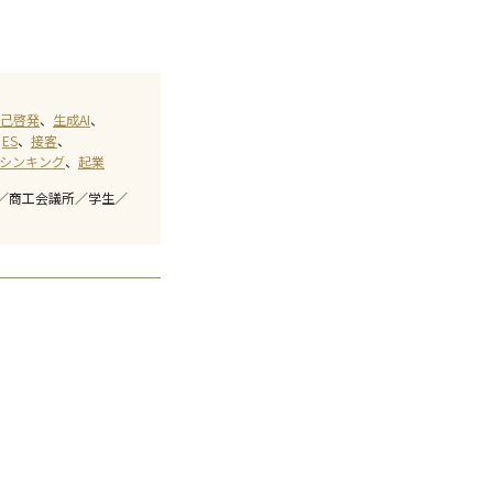
己啓発
生成AI
ES
接客
シンキング
起業
／商工会議所／学生／