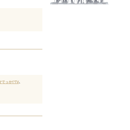
でっか!?TV