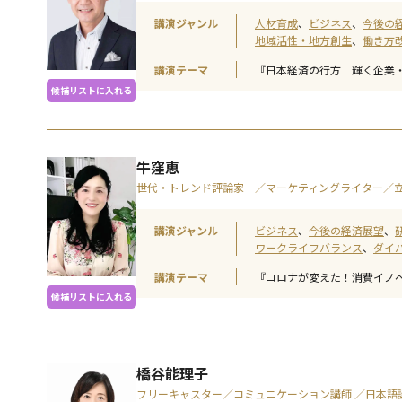
講演ジャンル
人材育成
ビジネス
今後の
地域活性・地方創生
働き方
講演テーマ
『日本経済の行方 輝く企業
候補リストに入れる
牛窪恵
世代・トレンド評論家 ／マーケティングライター／立
講演ジャンル
ビジネス
今後の経済展望
ワークライフバランス
ダイ
講演テーマ
『コロナが変えた！消費イノ
候補リストに入れる
橋谷能理子
フリーキャスター／コミュニケーション講師 ／日本語