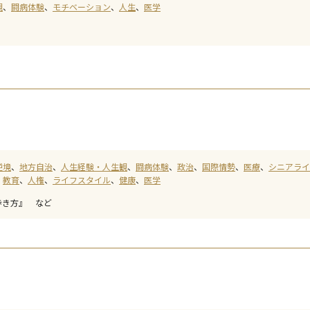
観
闘病体験
モチベーション
人生
医学
』
逆境
地方自治
人生経験・人生観
闘病体験
政治
国際情勢
医療
シニアライ
教育
人権
ライフスタイル
健康
医学
歩き方』 など