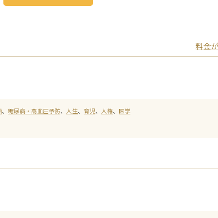
料金
画
糖尿病・高血圧予防
人生
育児
人権
医学