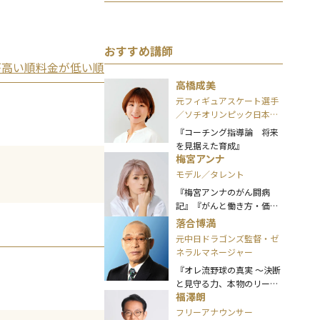
おすすめ講師
が高い順
料金が低い順
高橋成美
元フィギュアスケート選手
／ソチオリンピック日本代
表／JOC評議員／JOCアス
『コーチング指導論 将来
リート委員／日本オリンピ
を見据えた育成』
アンズ協会(OAJ)理事
梅宮アンナ
モデル／タレント
『梅宮アンナのがん闘病
記』『がんと働き方・価値
観の変化』
落合博満
元中日ドラゴンズ監督・ゼ
ネラルマネージャー
『オレ流野球の真実 ～決断
と見守る力、本物のリーダ
福澤朗
ーとは～』 など
フリーアナウンサー