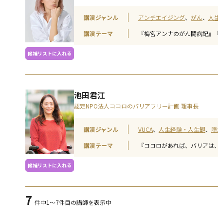
講演ジャンル
アンチエイジング
がん
人
講演テーマ
『梅宮アンナのがん闘病記』
候補リストに入れる
池田君江
認定NPO法人ココロのバリアフリー計画 理事長
講演ジャンル
VUCA
人生経験・人生観
障
講演テーマ
『ココロがあれば、バリアは
候補リストに入れる
7
件中
1～7件目の講師を表示中