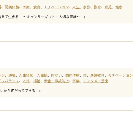
観
闘病体験
医療
食育
モチベーション
人生
家族
教育
育児
健康
越えて生きる ～キャンサーギフト・大切な家族～ 』
ンジ
逆境
人生経験・人生観
障がい
闘病体験
命
進路教育
モチベーション
イフバランス
人権
福祉
安全・事故防止
医学
エンタメ・芸能
ていたら何だってできる！』