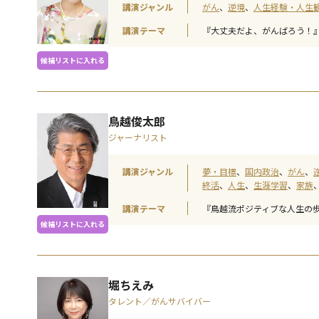
講演ジャンル
がん
逆境
人生経験・人生
講演テーマ
『大丈夫だよ、がんばろう！
候補リストに入れる
鳥越俊太郎
ジャーナリスト
講演ジャンル
夢・目標
国内政治
がん
終活
人生
生涯学習
家族
講演テーマ
『鳥越流ポジティブな人生の
候補リストに入れる
堀ちえみ
タレント／がんサバイバー