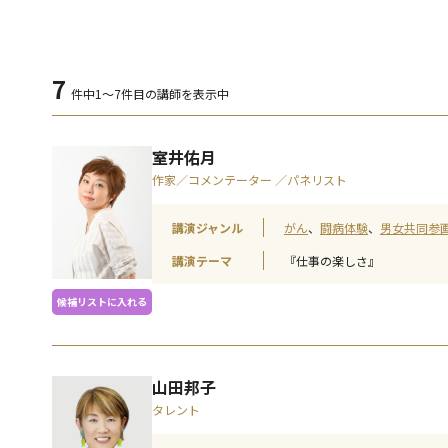
7
件中
1～7件目の講師を表示中
室井佑月
作家／コメンテーター ／パネリスト
講演ジャンル
がん
闘病体験
男女共同参
講演テーマ
『仕事の楽しさ』
候補リストに入れる
山田邦子
タレント