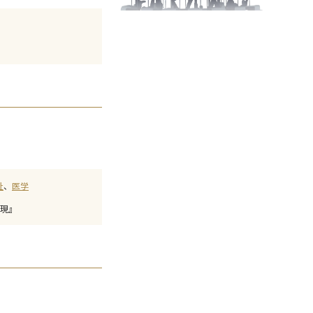
祉
医学
現』