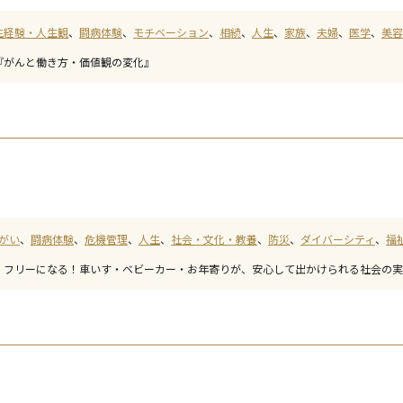
生経験・人生観
闘病体験
モチベーション
相続
人生
家族
夫婦
医学
美容
『がんと働き方・価値観の変化』
がい
闘病体験
危機管理
人生
社会・文化・教養
防災
ダイバーシティ
福
、フリーになる！車いす・ベビーカー・お年寄りが、安心して出かけられる社会の実