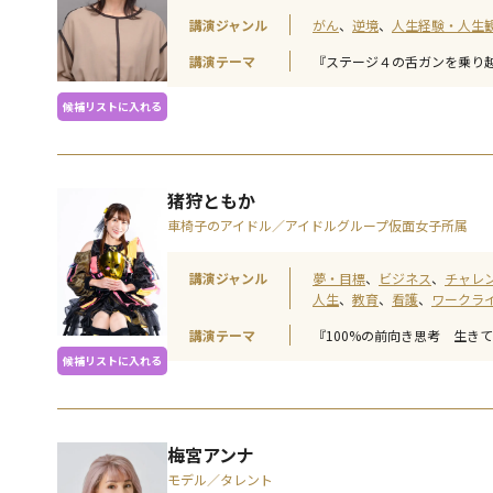
講演ジャンル
がん
逆境
人生経験・人生
講演テーマ
『ステージ４の舌ガンを乗り
候補リストに入れる
猪狩ともか
車椅子のアイドル／アイドルグループ仮面女子所属
講演ジャンル
夢・目標
ビジネス
チャレ
人生
教育
看護
ワークラ
講演テーマ
『100%の前向き思考 生き
候補リストに入れる
梅宮アンナ
モデル／タレント