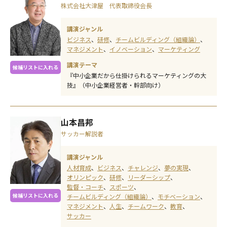
株式会社大津屋 代表取締役会長
講演ジャンル
ビジネス
研修
チームビルディング（組織論）
マネジメント
イノベーション
マーケティング
講演テーマ
候補リストに入れる
『中小企業だから仕掛けられるマーケティングの大
技』（中小企業経営者・幹部向け）
山本昌邦
サッカー解説者
講演ジャンル
人材育成
ビジネス
チャレンジ
夢の実現
オリンピック
研修
リーダーシップ
監督・コーチ
スポーツ
候補リストに入れる
チームビルディング（組織論）
モチベーション
マネジメント
人生
チームワーク
教育
サッカー