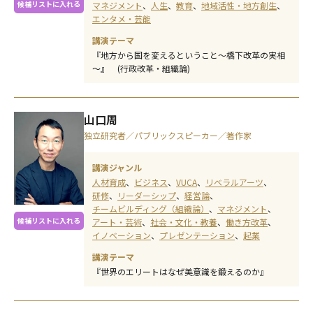
候補リストに入れる
マネジメント
人生
教育
地域活性・地方創生
エンタメ・芸能
講演テーマ
『地方から国を変えるということ～橋下改革の実相
～』 (行政改革・組織論)
山口周
独立研究者／パブリックスピーカー／著作家
講演ジャンル
人材育成
ビジネス
VUCA
リベラルアーツ
研修
リーダーシップ
経営論
チームビルディング（組織論）
マネジメント
候補リストに入れる
アート・芸術
社会・文化・教養
働き方改革
イノベーション
プレゼンテーション
起業
講演テーマ
『世界のエリートはなぜ美意識を鍛えるのか』