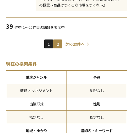
の極意～商品はつくるな市場をつくれ～』
39
件中
1～20件目の講師を表示中
1
2
次の20件へ
現在の検索条件
講演ジャンル
予算
研修 > マネジメント
制限なし
出演形式
性別
指定なし
指定なし
地域・ゆかり
講師名・キーワード