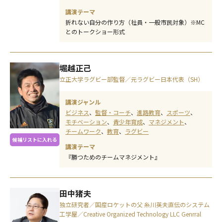
講演テーマ
折れない自分の作り方（社員・一般市民対象）※MC
とのトークショー形式
堀越正己
立正大学ラグビー部監督／元ラグビー日本代表（SH）
講演ジャンル
ビジネス
監督・コーチ
進路教育
スポーツ
モチベーション
青少年育成
マネジメント
チームワーク
教育
ラグビー
候補リストに入れる
講演テーマ
『勝つためのチームマネジメント』
田中猪夫
独立研究者／国産ロケットの父 糸川英夫直伝のシステム
工学屋／Creative Organized Technology LLC Genrral