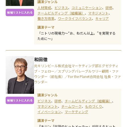
講演ジャンル
人材育成
ビジネス
コミュニケーション
研修
候補リストに入れる
チームビルディング（組織論）
マネジメント
働き方改革
ワークライフバランス
キャリア
講演テーマ
「ニトリの現場力～“お、ねだん以上。”を実現する
ために～」
和田徹
元キリンビール株式会社マーケティング部エグゼクティ
ブ・フェロー／スプリングバレーブルワリー顧問・ファ
ウンダー（前社長）／For the Planet合同会社 社長・ファ
ウンダー
講演ジャンル
候補リストに入れる
ビジネス
研修
チームビルディング（組織論）
マネジメント
チームワーク
ものづくり
イノベーション
マーケティング
講演テーマ
『キリン「伝説のヒットメーカー」が伝えるヒット