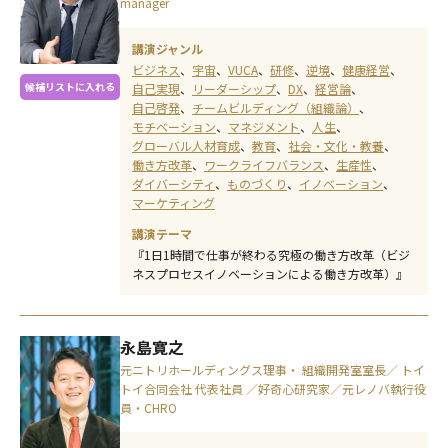
manager
講演ジャンル
ビジネス
宇宙
VUCA
研修
逆境
健康経営
候補リストに入れる
自己実現
リーダーシップ
DX
経営論
自己啓発
チームビルディング（組織論）
モチベーション
マネジメント
人生
グローバル人材育成
教育
社会・文化・教養
働き方改革
ワークライフバランス
生産性
ダイバーシティ
ものづくり
イノベーション
マーケティング
講演テーマ
『1日1時間で仕事が終わる究極の働き方改革（ビジ
ネスプロセスイノベーションによる働き方改革）』
永島寛之
元ニトリホールディングス理事・ 組織開発室室長／ トイ
トイ合同会社 代表社員 ／好奇心研究家／元レノバ執行役
員・CHRO