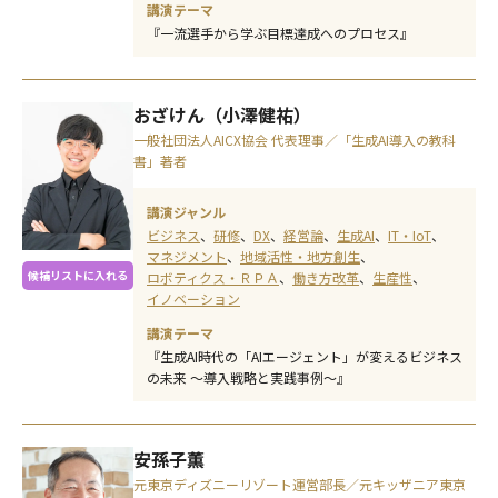
講演テーマ
『一流選手から学ぶ目標達成へのプロセス』
おざけん（小澤健祐）
一般社団法人AICX協会 代表理事／「生成AI導入の教科
書」著者
講演ジャンル
ビジネス
研修
DX
経営論
生成AI
IT・IoT
マネジメント
地域活性・地方創生
候補リストに入れる
ロボティクス・ＲＰＡ
働き方改革
生産性
イノベーション
講演テーマ
『生成AI時代の「AIエージェント」が変えるビジネス
の未来 ～導入戦略と実践事例～』
安孫子薫
元東京ディズニーリゾート運営部長／元キッザニア東京