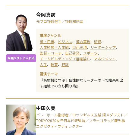
今岡真訪
元プロ野球選手／野球解説者
講演ジャンル
夢・目標
ビジネス
夢の実現
研修
人生経験・人生観
自己実現
リーダーシップ
監督・コーチ
自己啓発
スポーツ
候補リストに入れる
チームビルディング（組織論）
マネジメント
人生
教育
野球
講演テーマ
『名監督に学ぶ！個性的なリーダーの下で結果を出
す組織での立ち回り術』
中田久美
バレーボール指導者／ロサンゼルス五輪 銅メダリスト／
TOKYO2020女子日本代表監督／フラーゴラッド鹿児島
エグゼクティブディレクター