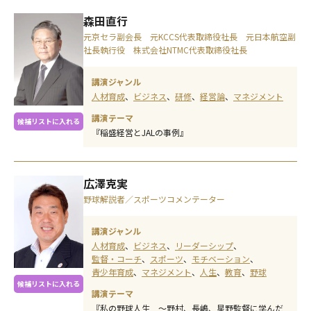
森田直行
元京セラ副会長 元KCCS代表取締役社長 元日本航空副
社長執行役 株式会社NTMC代表取締役社長
講演ジャンル
人材育成
ビジネス
研修
経営論
マネジメント
講演テーマ
候補リストに入れる
『稲盛経営とJALの事例』
広澤克実
野球解説者／スポーツコメンテーター
講演ジャンル
人材育成
ビジネス
リーダーシップ
監督・コーチ
スポーツ
モチベーション
青少年育成
マネジメント
人生
教育
野球
候補リストに入れる
講演テーマ
『私の野球人生 ～野村、長嶋、星野監督に学んだ