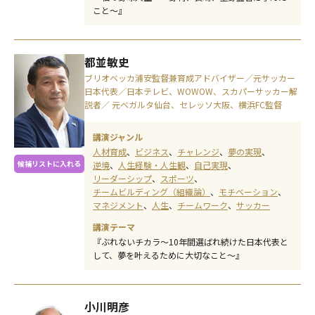
こと～』
都並敏史
ブリオベッカ浦安監督兼育成アドバイザー／元サッカー
日本代表／日本テレビ、WOWOW、スカパーサッカー解
説者／ 元ベガルタ仙台、セレッソ大阪、横浜FC監督
講演ジャンル
人材育成
ビジネス
チャレンジ
夢の実現
候補リストに入れる
逆境
人生経験・人生観
自己実現
リーダーシップ
スポーツ
チームビルディング（組織論）
モチベーション
マネジメント
人生
チームワーク
サッカー
講演テーマ
『ぶれないチカラ～10年間選ばれ続けた日本代表と
して、夢を叶えるために大切なこと～』
小川明彦