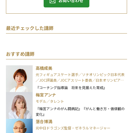
お問い合わせ
最近チェックした講師
おすすめ講師
高橋成美
元フィギュアスケート選手／ソチオリンピック日本代表
／JOC評議員／JOCアスリート委員／日本オリンピアン
ズ協会(OAJ)理事
『コーチング指導論 将来を見据えた育成』
梅宮アンナ
モデル／タレント
『梅宮アンナのがん闘病記』『がんと働き方・価値観の
変化』
落合博満
元中日ドラゴンズ監督・ゼネラルマネージャー