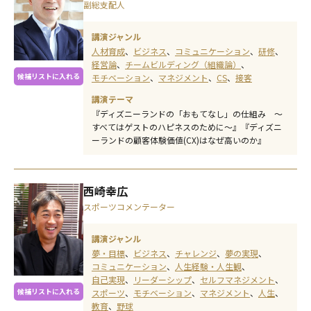
副総支配人
講演ジャンル
人材育成
ビジネス
コミュニケーション
研修
経営論
チームビルディング（組織論）
候補リストに入れる
モチベーション
マネジメント
CS
接客
講演テーマ
『ディズニーランドの「おもてなし」の仕組み ～
すべてはゲストのハピネスのために～』『ディズニ
ーランドの顧客体験価値(CX)はなぜ高いのか』
西崎幸広
スポーツコメンテーター
講演ジャンル
夢・目標
ビジネス
チャレンジ
夢の実現
コミュニケーション
人生経験・人生観
自己実現
リーダーシップ
セルフマネジメント
候補リストに入れる
スポーツ
モチベーション
マネジメント
人生
教育
野球