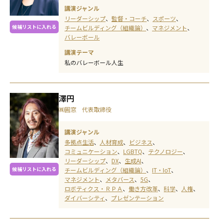
講演ジャンル
リーダーシップ
監督・コーチ
スポーツ
候補リストに入れる
チームビルディング（組織論）
マネジメント
バレーボール
講演テーマ
私のバレーボール人生
澤円
㈱圓窓 代表取締役
講演ジャンル
多拠点生活
人材育成
ビジネス
コミュニケーション
LGBTQ
テクノロジー
リーダーシップ
DX
生成AI
候補リストに入れる
チームビルディング（組織論）
IT・IoT
マネジメント
メタバース
5G
ロボティクス・ＲＰＡ
働き方改革
科学
人権
ダイバーシティ
プレゼンテーション