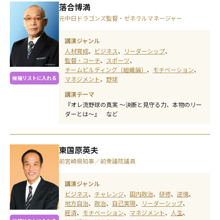
落合博満
元中日ドラゴンズ監督・ゼネラルマネージャー
講演ジャンル
人材育成
ビジネス
リーダーシップ
監督・コーチ
スポーツ
チームビルディング（組織論）
モチベーション
候補リストに入れる
マネジメント
野球
講演テーマ
『オレ流野球の真実 ～決断と見守る力、本物のリー
ダーとは～』 など
東国原英夫
前宮崎県知事／前衆議院議員
講演ジャンル
ビジネス
チャレンジ
国内政治
研修
逆境
地方自治
政治
自己実現
リーダーシップ
経済
モチベーション
マネジメント
人生