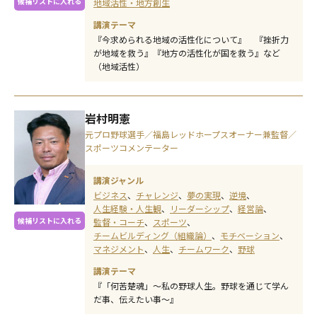
候補リストに入れる
地域活性・地方創生
講演テーマ
『今求められる地域の活性化について』 『挫折力
が地域を救う』『地方の活性化が国を救う』など
（地域活性）
岩村明憲
元プロ野球選手／福島レッドホープスオーナー兼監督／
スポーツコメンテーター
講演ジャンル
ビジネス
チャレンジ
夢の実現
逆境
人生経験・人生観
リーダーシップ
経営論
候補リストに入れる
監督・コーチ
スポーツ
チームビルディング（組織論）
モチベーション
マネジメント
人生
チームワーク
野球
講演テーマ
『「何苦楚魂」〜私の野球人生。野球を通じて学ん
だ事、伝えたい事〜』