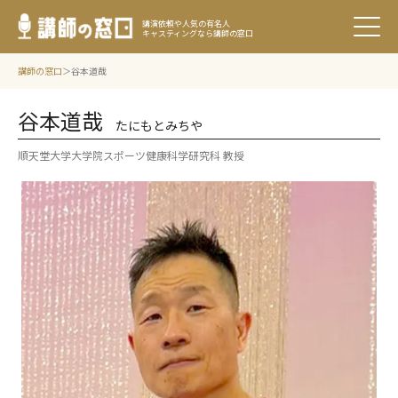
講演依頼や人気の有名人
キャスティングなら講師の窓口
講師の窓口
谷本道哉
谷本道哉
たにもとみちや
順天堂大学大学院スポーツ健康科学研究科 教授