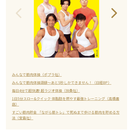
みんなで筋肉体操（ポプラ社）
みんなで筋肉体操語録～あと5秒しかできません！（日経BP）
毎日4分で超快適! 超ラジオ体操（扶桑社）
1日5分スロー&クイック 体脂肪を燃やす最強トレーニング（高橋書
店）
すごい筋肉貯金 「ながら筋トレ」で死ぬまで歩ける筋肉を貯める方
法（宝島社）