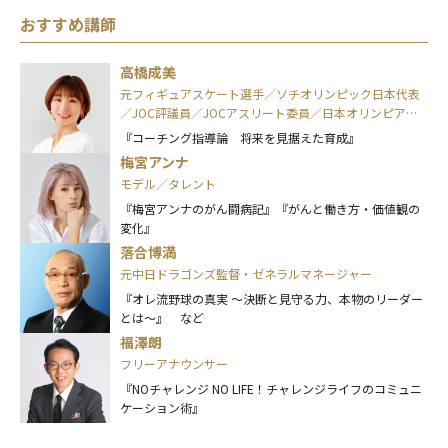
おすすめ講師
高橋成美
元フィギュアスケート選手／ソチオリンピック日本代表
／JOC評議員／JOCアスリート委員／日本オリンピアン
ズ協会(OAJ)理事
『コーチング指導論 将来を見据えた育成』
梅宮アンナ
モデル／タレント
『梅宮アンナのがん闘病記』『がんと働き方・価値観の
変化』
落合博満
元中日ドラゴンズ監督・ゼネラルマネージャー
『オレ流野球の真実 ～決断と見守る力、本物のリーダー
とは～』 など
福澤朗
フリーアナウンサー
『NOチャレンジ NO LIFE！チャレンジライフのコミュニ
ケーション術』