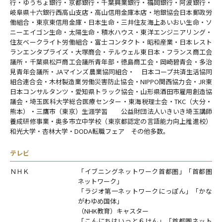
行・ゆうちょ銀行・京都銀行・千葉興業銀行・福岡銀行・阿波銀行・
岐阜県十六銀行西高山支店・高山信用金庫本店・地銀協会日本郵政労
働組合・東京東信用金庫・日本生命・三井住友海上あいおい生命・ソ
ニーエイゴン生命・太陽生命・積水ハウス・東洋エンジニアリング・
住友ベークライト労働組合・富士コンタクト・昭和産業・日本レスト
ランエンタプライズ・大塚商会・テルウェル東日本・フランス商工会
議所・千葉県松戸商工会議所青年部・徳島商工会・岡崎碧青会・多治
見青年会議所・JAマインズ農業協同組合・ 日本コープ共済生活協同
組合連合会・木材製造業労働災害防止協会・NIPPO関西協力会・JR東
日本コンサルタンツ・愛知県トラック協会・山形県酒田市雇用創造協
議会・埼玉医科大学総合医療センター・東海税理士会・TKC（大分・
熊本）・三鷹市（東京）生涯学習 公益財団法人いきいき埼玉講師
養成研修事業・奥多市立中学校（東京都認定の言語能力向上推進校）
和光大学・杏林大学・DODA転職フェア その他多数。
テレビ
ＮＨＫ
「イブニングネットワーク首都圏」「首都圏
ネットワーク」
「ラジオ第一ネットワークにっぽん」「かな
がわゆめ国体」
（NHK教育）キャスター
「こんにちはいっと６けん」「首都圏ネット