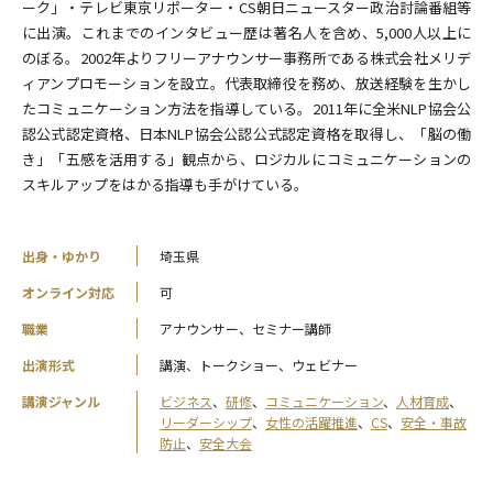
ーク」・テレビ東京リポーター・CS朝日ニュースター政治討論番組等
に出演。これまでのインタビュー歴は著名人を含め、5,000人以上に
のぼる。2002年よりフリーアナウンサー事務所である株式会社メリデ
ィアンプロモーションを設立。代表取締役を務め、放送経験を生かし
たコミュニケーション方法を指導している。2011年に全米NLP協会公
認公式認定資格、日本NLP協会公認公式認定資格を取得し、「脳の働
き」「五感を活用する」観点から、ロジカルにコミュニケーションの
スキルアップをはかる指導も手がけている。
出身・ゆかり
埼玉県
オンライン対応
可
職業
アナウンサー、セミナー講師
出演形式
講演、トークショー、ウェビナー
講演ジャンル
ビジネス
、
研修
、
コミュニケーション
、
人材育成
、
リーダーシップ
、
女性の活躍推進
、
CS
、
安全・事故
防止
、
安全大会