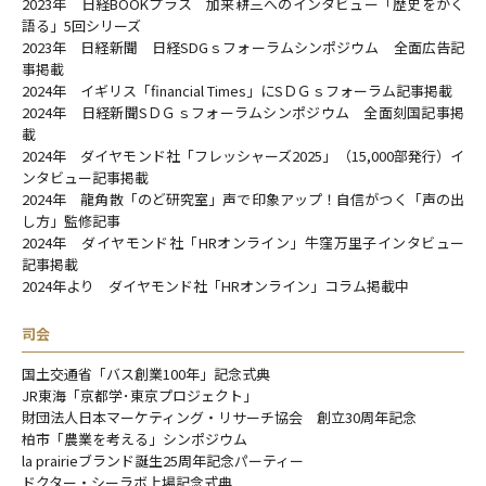
2023年 日経BOOKプラス 加来耕三へのインタビュー「歴史をかく
語る」5回シリーズ
2023年 日経新聞 日経SDGｓフォーラムシンポジウム 全面広告記
事掲載
2024年 イギリス「financial Times」にSＤＧｓフォーラム記事掲載
2024年 日経新聞SＤＧｓフォーラムシンポジウム 全面刻国記事掲
載
2024年 ダイヤモンド社「フレッシャーズ2025」（15,000部発行）イ
ンタビュー記事掲載
2024年 龍角散「のど研究室」声で印象アップ！自信がつく「声の出
し方」監修記事
2024年 ダイヤモンド社「HRオンライン」牛窪万里子インタビュー
記事掲載
2024年より ダイヤモンド社「HRオンライン」コラム掲載中
司会
国土交通省「バス創業100年」記念式典
JR東海「京都学･東京プロジェクト」
財団法人日本マーケティング・リサーチ協会 創立30周年記念
柏市「農業を考える」シンポジウム
la prairieブランド誕生25周年記念パーティー
ドクター・シーラボ上場記念式典