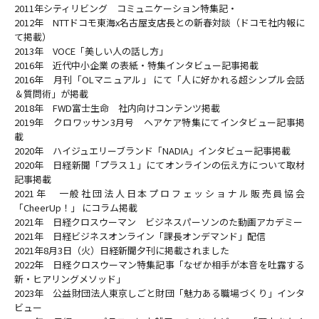
2011年シティリビング コミュニケーション特集記・
2012年 NTTドコモ東海x名古屋支店長との新春対談（ドコモ社内報に
て掲載）
2013年 VOCE「美しい人の話し方」
2016年 近代中小企業 の表紙・特集インタビュー記事掲載
2016年 月刊「OLマニュアル」 にて「人に好かれる超シンプル会話
＆質問術」が掲載
2018年 FWD富士生命 社内向けコンテンツ掲載
2019年 クロワッサン3月号 ヘアケア特集にてインタビュー記事掲
載
2020年 ハイジュエリーブランド「NADIA」インタビュー記事掲載
2020年 日経新聞「プラス１」にてオンラインの伝え方について取材
記事掲載
2021年 一般社団法人日本プロフェッショナル販売員協会
「CheerUp！」 にコラム掲載
2021年 日経クロスウーマン ビジネスパーソンのた動画アカデミー
2021年 日経ビジネスオンライン「課長オンデマンド」配信
2021年8月3日（火）日経新聞夕刊に掲載されました
2022年 日経クロスウーマン特集記事「なぜか相手が本音を吐露する
新・ヒアリングメソッド」
2023年 公益財団法人東京しごと財団「魅力ある職場づくり」インタ
ビュー