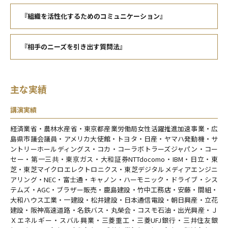
『組織を活性化するためのコミュニケーション』
『相手のニーズを引き出す質問法』
主な実績
講演実績
経済業省・農林水産省・東京都産業労働局女性活躍推進加速事業・広
島県市議会議員・アメリカ大使館・トヨタ・日産・ヤマハ発動機・サ
ントリーホールディングス・コカ・コーラボトラーズジャパン・コー
セー・第一三共・東京ガス・大和証券NTTdocomo・IBM・日立・東
芝・東芝マイクロエレクトロニクス・東芝デジタルメディアエンジニ
アリング・NEC・富士通・キャノン・ハーモニック・ドライブ・シス
テムズ・AGC・ブラザー販売・鹿島建設・竹中工務店・安藤・間組・
大和ハウス工業・一建設・松井建設・日本通信電設・朝日興産・立花
建設・阪神高速道路・名鉄バス・丸榮会・コスモ石油・出光興産・Ｊ
Ｘエネルギー・スバル興業・三菱重工・三菱UFJ銀行・三井住友銀