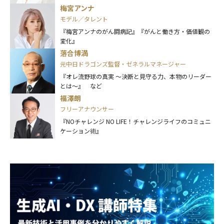
梅宮アンナ
モデル／タレント
『梅宮アンナのがん闘病記』『がんと働き方・価値観の
変化』
落合博満
元中日ドラゴンズ監督・ゼネラルマネージャー
『オレ流野球の真実 ～決断と見守る力、本物のリーダー
とは～』 など
福澤朗
フリーアナウンサー
『NOチャレンジ NO LIFE！チャレンジライフのコミュニ
ケーション術』