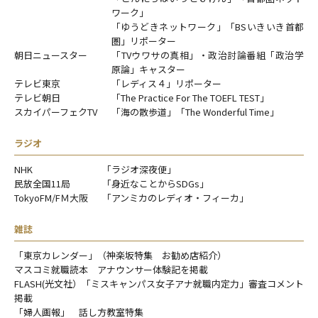
ワーク」
「ゆうどきネットワーク」「BSいきいき首都
圏」リポーター
朝日ニュースター
「TVウワサの真相」・政治討論番組「政治学
原論」キャスター
テレビ東京
「レディス４」リポーター
テレビ朝日
「The Practice For The TOEFL TEST」
スカイパーフェクTV
「海の散歩道」「The Wonderful Time」
ラジオ
NHK
「ラジオ深夜便」
民放全国11局
「身近なことからSDGs」
TokyoFM/FＭ大阪
「アンミカのレディオ・フィーカ」
雑誌
「東京カレンダー」（神楽坂特集 お勧め店紹介）
マスコミ就職読本 アナウンサー体験記を掲載
FLASH(光文社）「ミスキャンパス女子アナ就職内定力」審査コメント
掲載
「婦人画報」 話し方教室特集