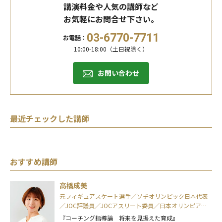
講演料金や人気の講師など
お気軽にお問合せ下さい。
03-6770-7711
お電話：
10:00-18:00（土日祝除く）
お問い合わせ
最近チェックした講師
おすすめ講師
高橋成美
元フィギュアスケート選手／ソチオリンピック日本代表
／JOC評議員／JOCアスリート委員／日本オリンピアン
ズ協会(OAJ)理事
『コーチング指導論 将来を見据えた育成』