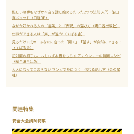
難しい相手もなぜか本音を話し始めるたった2つの法則 入門・油田
掘メソッド（日経BP）
なぜか好かれる人の「言葉」と「表現」の選び方（明日香出版社）
仕事ができる人は「声」が違う!（すばる舎）
見るだけ30分!! あなたに合った「聞く」「話す」が自然にできる！
（すばる舎）
初対面の相手も、おもわず本音をもらす アナウンサーの質問レシピ
（総合法令出版）
大人になってこまらない マンガで身につく 伝わる話し方（金の星
社）
関連特集
安全大会講師特集