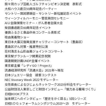
叙々苑カップ芸能人ゴルフチャンピオン決定戦 表彰式
大和ハウス創立50周年記念パーティー
サントリー賀詞懇親会・サントリー新社屋記念イベント
ウィーンフィルハーモニー管弦楽団セレモニー
AIＵ全国保険セミナー・がん患者全国大会
柴田書店創立60周年記念イベント
優良ふるさと食品中央コンクール表彰式
桂由美着物ショー
東日本大震災復興支援チャリティーコンサート（豊島区）
豊島区がん対策・推進特別公演
荘村清志＆山形由美ジョイントコンサート
東京駅グランルーフ開業記念祝賀
国連開発計画UNDP主催イベント
東京都主催「レディGO！Project」
流通経済研究所「流通大会」2021年～現在
日本ジュエリー協会 接客コンテスト
NEC Visonary Week 2022 モデレーター
女性首長によるびじょんネットワーク2023分科会モデレーター
公益財団法人東京しごと財団インタビュー「魅力ある職場づくり」
日経BOOKプラス
加来耕三へのインタビュー「歴史をかく語る」5回シリーズ
日経SＤＧｓフォーラムシンポジウム2023～25 モデレーター