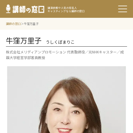
講演依頼や人気の有名人
キャスティングなら講師の窓口
講師の窓口
牛窪万里子
牛窪万里子
うしくぼまりこ
株式会社メリディアンプロモーション 代表取締役／元NHKキャスター／成
蹊大学経営学部客員教授