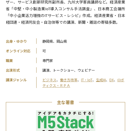
ザー、サービス創新研究所副所長、九州大学客員講師など。経済産業
省「中堅・中小製造業IoT導入コンサル手法調査」、日本商工会議所
「中小企業活力増強のITサービス・レシピ」作成。経済産業省・日本
経団連・経済同友会・自治体等での講演、新聞・雑誌の寄稿多数。
出身・ゆかり
静岡県、岡山県
オンライン対応
可
職業
専門家
出演形式
講演、トークショー、ウェビナー
講演ジャンル
ビジネス
、
働き方改革
、
IT・IoT
、
生成AI
、
DX
、
ロボ
ティクス・ＲＰＡ
主な著書