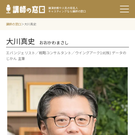
講演依頼や人気の有名人
キャスティングなら講師の窓口
講師の窓口
大川真史
大川真史
おおかわまさし
エバンジェリスト／戦略コンサルタント／ウイングアーク1st(株) データの
じかん 主筆