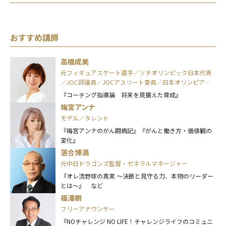
おすすめ講師
高橋成美
元フィギュアスケート選手／ソチオリンピック日本代表
／JOC評議員／JOCアスリート委員／日本オリンピアン
ズ協会(OAJ)理事
『コーチング指導論 将来を見据えた育成』
梅宮アンナ
モデル／タレント
『梅宮アンナのがん闘病記』『がんと働き方・価値観の
変化』
落合博満
元中日ドラゴンズ監督・ゼネラルマネージャー
『オレ流野球の真実 ～決断と見守る力、本物のリーダー
とは～』 など
福澤朗
フリーアナウンサー
『NOチャレンジ NO LIFE！チャレンジライフのコミュニ