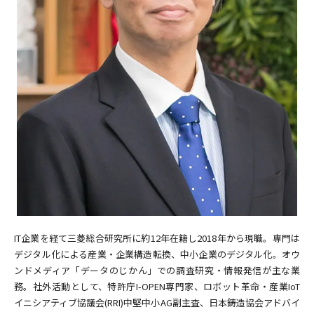
IT企業を経て三菱総合研究所に約12年在籍し2018年から現職。専門は
デジタル化による産業・企業構造転換、中小企業のデジタル化。オウ
ンドメディア「データのじかん」での調査研究・情報発信が主な業
務。社外活動として、特許庁I-OPEN専門家、ロボット革命・産業IoT
イニシアティブ協議会(RRI)中堅中小AG副主査、日本鋳造協会アドバイ