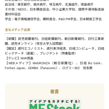
自治体：東京都庁、栃木県庁、埼玉県庁、北海道庁、徳島県庁
その他：NEDO、日本鋳造協会、中小企業大学校、国際半導体製造装
置材料協会
学会：電子情報通信学会、横幹連合、R&D PM学会、日本開発工学会
主なメディア出演
【新聞】読売新聞朝刊、日経新聞朝刊、朝日新聞朝刊、日刊工業新
聞、読売オンライン（帝京大学入試問題）
【雑誌】週刊エコノミスト、週刊東洋経済、日経コンピュータ、日経
ビッグデータ（連載）、プレジデント（特集監修）
【テレビ】NHK徳島
【WEBメディア】WebRONZA（朝日新聞社） 、日経 Biz Gate、
Forbes Japan、GEMBA（Panasonic）、ログミーBIZ 他多数
著書