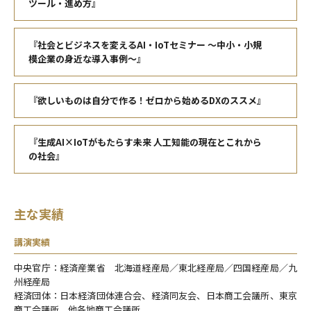
ツール・進め方』
『社会とビジネスを変えるAI・IoTセミナー ～中小・小規
模企業の身近な導入事例～』
『欲しいものは自分で作る！ゼロから始めるDXのススメ』
『生成AI×IoTがもたらす未来 人工知能の現在とこれから
の社会』
主な実績
講演実績
中央官庁：経済産業省 北海道経産局／東北経産局／四国経産局／九
州経産局
経済団体：日本経済団体連合会、経済同友会、日本商工会議所、東京
商工会議所、他各地商工会議所