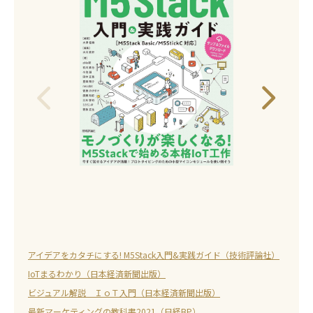
アイデアをカタチにする! M5Stack入門&実践ガイド（技術評論社）
IoTまるわかり（日本経済新聞出版）
ビジュアル解説 ＩｏＴ入門（日本経済新聞出版）
最新マーケティングの教科書2021（日経BP）